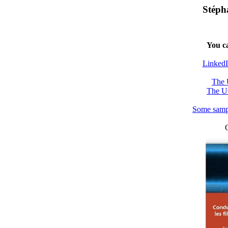
Stép
You c
Linked
The 
The UG
Some sampl