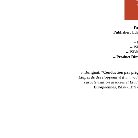
– P
– Publisher:
Edi
– 
– IS
– ISBN
– Product Dim
S. Burignat
,
"Conduction par piège
Étapes de développement d’un modèl
caractérisation associés et Étud
Européennes
, ISBN-13: 